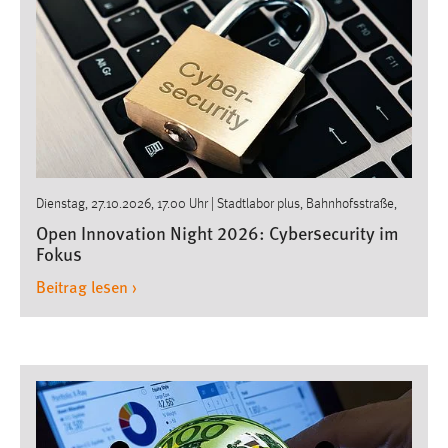
Dienstag, 27.10.2026, 17.00 Uhr
| Stadtlabor plus, Bahnhofsstraße,
92224 Amberg | Veranstalter: OTH AW, Siemens, Wifam, IHK
Open Innovation Night 2026: Cybersecurity im
Fokus
Beitrag lesen ›