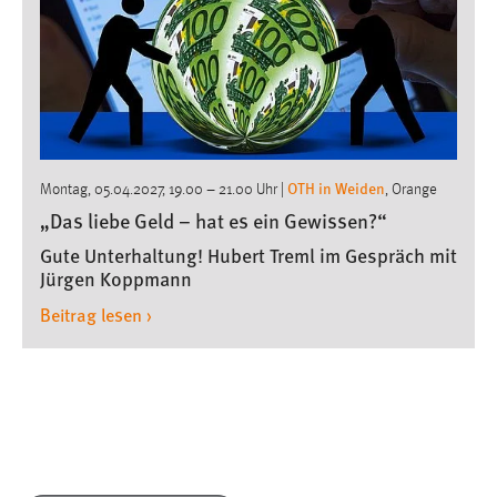
OTH in Weiden
Montag, 05.04.2027, 19.00
–
21.00 Uhr
|
, Orange
Institut für Nachhaltigkeit und Ethik
Lounge | Veranstalter:
,
„Das liebe Geld – hat es ein Gewissen?“
gemeinsam mit der KEB Neustadt-Weiden
Gute Unterhaltung! Hubert Treml im Gespräch mit
Jürgen Koppmann
Beitrag lesen ›