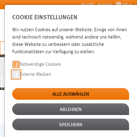
Zum Hauptinhalt springen
MyOTH
Kontakt
DE
COOKIE EINSTELLUNGEN
SUCHE
Wir nutzen Cookies auf unserer Website. Einige von ihnen
sind technisch notwendig, während andere uns helfen,
diese Website zu verbessern oder zusätzliche
JETZT BEWERBEN
Funktionalitäten zur Verfügung zu stellen.
Notwendige Cookies
ALUMNI
Externe Medien
ALLE AUSWÄHLEN
UNSER ALUMNI-NETZWERK
ABLEHNEN
SPEICHERN
Bleiben Sie in Kontakt – mit uns und Ihren ehemaligen