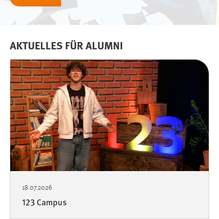
Einverständnis-Cookie
Name:
cookie_consent
AKTUELLES FÜR ALUMNI
Zweck:
Dieser Cookie speichert die ausgewählten Einverständnis-
Optionen des Benutzers
Cookie Laufzeit:
1 Jahr
EXTERNE MEDIEN
Um Inhalte von Videoplattformen und Social Media
Plattformen anzeigen zu können, werden von diesen
externen Medien Cookies gesetzt.
18.07.2026
123 Campus
YouTube