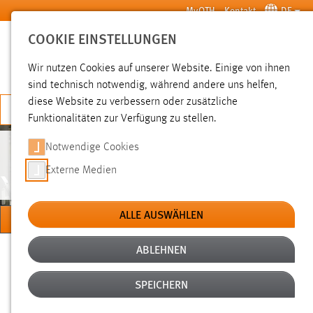
Zum Hauptinhalt springen
MyOTH
Kontakt
DE
COOKIE EINSTELLUNGEN
SUCHE
Wir nutzen Cookies auf unserer Website. Einige von ihnen
sind technisch notwendig, während andere uns helfen,
diese Website zu verbessern oder zusätzliche
JETZT BEWERBEN
Funktionalitäten zur Verfügung zu stellen.
Notwendige Cookies
ALUMNI
Externe Medien
ALLE AUSWÄHLEN
MENÜ
ABLEHNEN
Sie sind hier:
alumniNews Verifikation
Studium
Nach dem Studium
Alumni
SPEICHERN