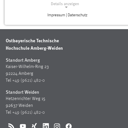
Details anzeigen
Fehler - Der Link konnte nicht verarbeitet werden.
Impressum | Datenschutz
NOTWENDIGE COOKIES
Notwendige Cookies ermöglichen grundlegende
Funktionen und sind für die einwandfreie Funktion der
Ostbayerische Technische
Website erforderlich.
Hochschule Amberg-Weiden
Login
Standort Amberg
Kaiser-Wilhelm-Ring 23
Name:
92224 Amberg
fe_user, be_user, be_lastLoginProvider
Tel
+49 (9621) 482-0
Zweck:
Standort Weiden
Dieser Cookie ist notwendig um sich an der Website
einloggen zu können.
Hetzenrichter Weg 15
92637 Weiden
Cookie Laufzeit:
Tel
+49 (9621) 482-0
24 Stunden