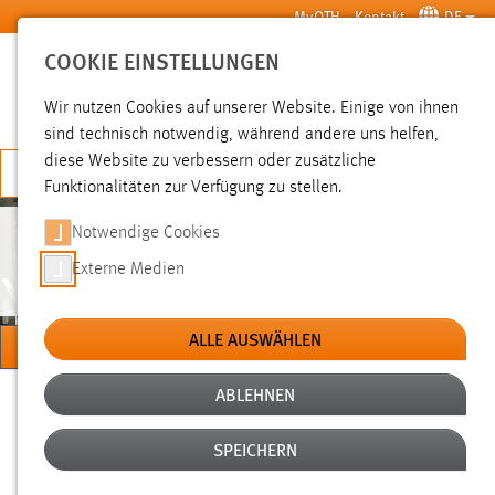
Zum Hauptinhalt springen
MyOTH
Kontakt
DE
COOKIE EINSTELLUNGEN
SUCHE
Wir nutzen Cookies auf unserer Website. Einige von ihnen
sind technisch notwendig, während andere uns helfen,
diese Website zu verbessern oder zusätzliche
JETZT BEWERBEN
Funktionalitäten zur Verfügung zu stellen.
Notwendige Cookies
ALUMNI
Externe Medien
ALLE AUSWÄHLEN
MENÜ
ABLEHNEN
Sie sind hier:
Studium
Nach dem Studium
Alumni
Einverständnis zu Bild- und Tonaufnahmen
SPEICHERN