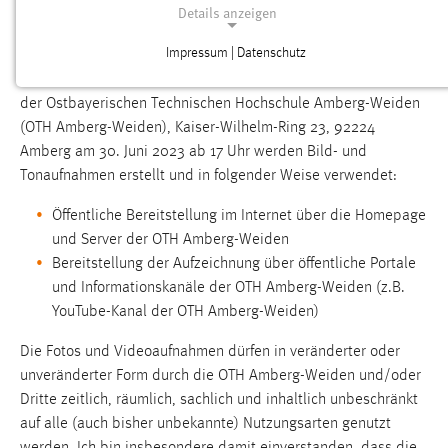
INFORMATIONEN UND EINVERSTÄNDNIS
Details anzeigen
ZU BILD- UND TONAUFNAHMEN
Impressum | Datenschutz
NOTWENDIGE COOKIES
Im Rahmen des Alumnitreffens der Fakultäten EMI und MBUT
Notwendige Cookies ermöglichen grundlegende
der Ostbayerischen Technischen Hochschule Amberg-Weiden
Funktionen und sind für die einwandfreie Funktion der
(OTH Amberg-Weiden), Kaiser-Wilhelm-Ring 23, 92224
Website erforderlich.
Amberg am 30. Juni 2023 ab 17 Uhr werden Bild- und
Tonaufnahmen erstellt und in folgender Weise verwendet:
Login
Öffentliche Bereitstellung im Internet über die Homepage
Name:
und Server der OTH Amberg-Weiden
fe_user, be_user, be_lastLoginProvider
Bereitstellung der Aufzeichnung über öffentliche Portale
und Informationskanäle der OTH Amberg-Weiden (z.B.
Zweck:
YouTube-Kanal der OTH Amberg-Weiden)
Dieser Cookie ist notwendig um sich an der Website
einloggen zu können.
Die Fotos und Videoaufnahmen dürfen in veränderter oder
unveränderter Form durch die OTH Amberg-Weiden und/oder
Cookie Laufzeit:
24 Stunden
Dritte zeitlich, räumlich, sachlich und inhaltlich unbeschränkt
auf alle (auch bisher unbekannte) Nutzungsarten genutzt
werden. Ich bin insbesondere damit einverstanden, dass die