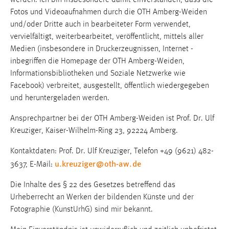
Einverständnis-Cookie
Fotos und Videoaufnahmen durch die OTH Amberg-Weiden
und/oder Dritte auch in bearbeiteter Form verwendet,
Name:
cookie_consent
vervielfältigt, weiterbearbeitet, veröffentlicht, mittels aller
Medien (insbesondere in Druckerzeugnissen, Internet -
Zweck:
inbegriffen die Homepage der OTH Amberg-Weiden,
Dieser Cookie speichert die ausgewählten Einverständnis-
Informationsbibliotheken und Soziale Netzwerke wie
Optionen des Benutzers
Facebook) verbreitet, ausgestellt, öffentlich wiedergegeben
Cookie Laufzeit:
und heruntergeladen werden.
1 Jahr
Ansprechpartner bei der OTH Amberg-Weiden ist Prof. Dr. Ulf
Kreuziger, Kaiser-Wilhelm-Ring 23, 92224 Amberg.
EXTERNE MEDIEN
Kontaktdaten: Prof. Dr. Ulf Kreuziger, Telefon +49 (9621) 482-
u.kreuziger
@
oth-aw
.
de
Um Inhalte von Videoplattformen und Social Media
3637, E-Mail:
Plattformen anzeigen zu können, werden von diesen
Die Inhalte des § 22 des Gesetzes betreffend das
externen Medien Cookies gesetzt.
Urheberrecht an Werken der bildenden Künste und der
Fotographie (KunstUrhG) sind mir bekannt.
YouTube