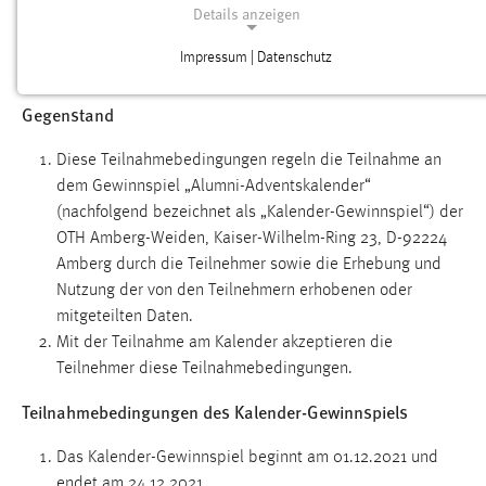
TEILNAHMEBEDINGUNGEN FÜR DAS
Details anzeigen
ALUMNI-ADVENTSKALENDER
Impressum | Datenschutz
GEWINNSPIEL
NOTWENDIGE COOKIES
Gegenstand
Notwendige Cookies ermöglichen grundlegende
Funktionen und sind für die einwandfreie Funktion der
Diese Teilnahmebedingungen regeln die Teilnahme an
Website erforderlich.
dem Gewinnspiel „Alumni-Adventskalender“
Login
(nachfolgend bezeichnet als „Kalender-Gewinnspiel“) der
OTH Amberg-Weiden, Kaiser-Wilhelm-Ring 23, D-92224
Name:
Amberg durch die Teilnehmer sowie die Erhebung und
fe_user, be_user, be_lastLoginProvider
Nutzung der von den Teilnehmern erhobenen oder
mitgeteilten Daten.
Zweck:
Mit der Teilnahme am Kalender akzeptieren die
Dieser Cookie ist notwendig um sich an der Website
Teilnehmer diese Teilnahmebedingungen.
einloggen zu können.
Teilnahmebedingungen des Kalender-Gewinnspiel
s
Cookie Laufzeit:
24 Stunden
Das Kalender-Gewinnspiel beginnt am 01.12.2021 und
endet am 24.12.2021.