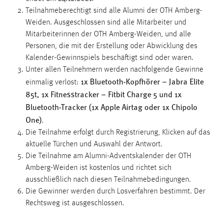
Einverständnis-Cookie
Teilnahmeberechtigt sind alle Alumni der OTH Amberg-
Weiden. Ausgeschlossen sind alle Mitarbeiter und
Name:
Mitarbeiterinnen der OTH Amberg-Weiden, und alle
cookie_consent
Personen, die mit der Erstellung oder Abwicklung des
Zweck:
Kalender-Gewinnspiels beschäftigt sind oder waren.
Dieser Cookie speichert die ausgewählten Einverständnis-
Unter allen Teilnehmern werden nachfolgende Gewinne
Optionen des Benutzers
1x Bluetooth-Kopfhörer – Jabra Elite
einmalig verlost:
Cookie Laufzeit:
85t, 1x Fitnesstracker – Fitbit Charge 5 und 1x
1 Jahr
Bluetooth-Tracker (1x Apple Airtag oder 1x Chipolo
One)
.
Die Teilnahme erfolgt durch Registrierung, Klicken auf das
EXTERNE MEDIEN
aktuelle Türchen und Auswahl der Antwort.
Die Teilnahme am Alumni-Adventskalender der OTH
Um Inhalte von Videoplattformen und Social Media
Amberg-Weiden ist kostenlos und richtet sich
Plattformen anzeigen zu können, werden von diesen
ausschließlich nach diesen Teilnahmebedingungen.
externen Medien Cookies gesetzt.
Die Gewinner werden durch Losverfahren bestimmt. Der
Rechtsweg ist ausgeschlossen.
YouTube