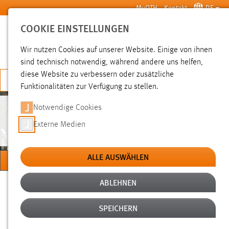
Zum Hauptinhalt springen
MyOTH
Kontakt
DE
COOKIE EINSTELLUNGEN
SUCHE
Wir nutzen Cookies auf unserer Website. Einige von ihnen
sind technisch notwendig, während andere uns helfen,
diese Website zu verbessern oder zusätzliche
JETZT BEWERBEN
Funktionalitäten zur Verfügung zu stellen.
Notwendige Cookies
ALUMNI
Externe Medien
ALLE AUSWÄHLEN
MENÜ
ABLEHNEN
Sie sind hier:
Studium
Nach dem Studium
Alumni
Teilnahmebedingungen Adventskalender
SPEICHERN